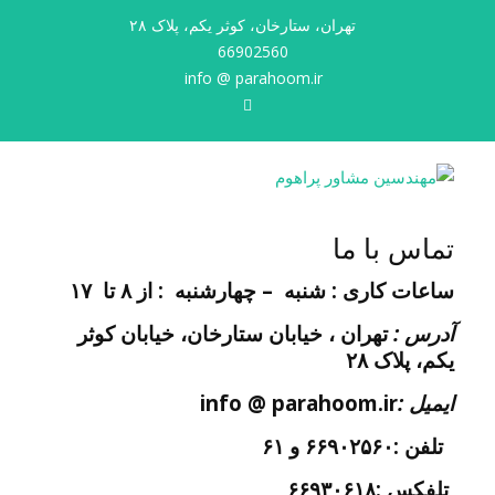
تهران، ستارخان، کوثر یکم، پلاک ۲۸
66902560
info @ parahoom.ir
LinkedIn
تماس با ما
ساعات کاری :
شنبه – چهارشنبه : از ۸ تا ۱۷
آدرس :
تهران ، خیابان ستارخان، خیابان کوثر
یکم، پلاک ۲۸
ایمیل :
info @ parahoom.ir
تلفن :۶۶۹۰۲۵۶۰ و ۶۱
تلفکس :۶۶۹۳۰۶۱۸