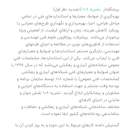
پيشگفتار
نشریه ۱۰۸
(تجدید نظر اول)
بهره‌گيري از ضوابط، معيارها و استانداردهاي ملي در تمامي
مراحل طراحي، اجرا، بهره‌برداري و نگهداري طرح‌های عمرانـی بـا
رويكرد كاهش هزينه، زمان و ارتقاي كيفيت، از اهميتي ويژه
برخوردار مي‌باشد. پیشرفت روزافزون علوم فنی مهندسی و
اسـتفاده از فناوري‌های نوين در مطالعه و اجراي طرحهاي
مهندسي، بازنگری مستمر استانداردهـا و ضـوابط و معيـارهـاي
فنـي را ايجـاب می‌كند. يكي از اين استانداردها، مشخصات فني
عمومي سامانه‌هاي آبياري و زهكشي مي‌باشد كه در سال ۱۳۶۸ با
عنوان ضـوابط و معیارهای فني شبكه‌هاي آبياري و زهكشی
(مشخصات فني عمومي) با شماره ۱۰۸ توسط سازمان برنامه و
بودجه وقت منتشر و جهت استفاده به دستگاه‌هاي اجرايي و
مشاوران و پیمانكاران ابلاغ گردید. نشريه ۱۰۸ نقـش مـوثر و
مثبتـي در اجـراي كارهـاي
مختلف ساختماني شبكه‌هاي آبياري و زهكشي و حفاظت و
ساماندهي رودخانه‌هاي كشور ايفا نموده است.
گسترش دامنه كارهاي مربوط به اين حوزه و به روز كردن آن با