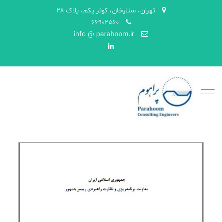
تهران، ستارخان، کوثر یکم، پلاک ۲۸
66902560
info @ parahoom.ir
LinkedIn