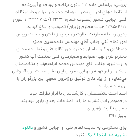
بررسي، براساس ماده ۲۳ قانون برنامـه و بودجه و آيين‌نامه
استانداردهاي اجرايي مصوب هيات محترم وزيران و طبـق نظـام
فنـي اجرايـي كشـور (مصـوب شماره ۴۲۳۳۹/ت ۳۳۴۹۷ ه- مورخ
۱۳۸۵/۴/۲۰ هيات محترم وزيران) تصويب و ابلاغ گرديد.
بدين وسيله معاونت نظارت راهبردي از تلاش و جديت رييس
امور نظام فني جناب آقاي مهندس غلامحسين حمـزه
مصطفوي و كارشناسان محترم امور نظام فني و نماينده مجري
محترم طرح تهيه ضـوابط و معيارهـاي فنـي صـنعت آب كشور
وزارت نيرو، جناب آقاي مهندس محمد ابراهيم‌نيا و متخصصان
همكار در امر تهيـه و نهـايي نمـودن ايـن نشـريه، تشكر و قدرداني
مي‌نمايد و از ايزد منان توفيق روزافزون همهي اين بزرگواران را
آرزومند ميباشد.
اميد است متخصصان و كارشناسان با ابراز نظرات خود
درخصوص اين نشريه ما را در اصلاحات بعدي ياري فرمايند.
معاون نظارت راهبردي
پاييز ۱۳۹۲
برای دسترسی به سایت نظام فنی و اجرایی کشور و
دانلود
نشریه ۱۰۸ اینجا کلیک
کنید.