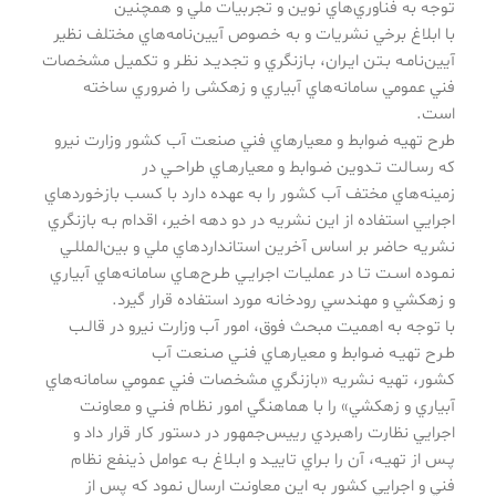
توجه به فناوري‌هاي نوين و تجربيات ملي و همچنين
با ابلاغ برخي نشريات و به خصوص آيين‌نامه‌هاي مختلف نظير
آيين‌نامـه بـتن ايـران، بـازنگري و تجديـد نظـر و تكميـل مشخصات
فني عمومي سامانه‌هاي آبياري و زهكشی را ضروري ساخته
است.
طرح تهيه ضوابط و معيارهاي فني صنعت آب كشور وزارت نيرو
كه رسـالت تـدوين ضـوابط و معيارهـاي طراحـي در
زمينه‌هاي مختف آب كشور را به عهده دارد با كسب بازخوردهاي
اجرايي استفاده از اين نشريه در دو دهه اخير، اقدام بـه بازنگري
نشريه حاضر بر اساس آخرين استانداردهاي ملي و بين‌المللـي
نمـوده اسـت تـا در عمليـات اجرايـي طـرح‌هـاي سامانه‌هاي آبياري
و زهكشي و مهندسي رودخانه مورد استفاده قرار گيرد.
با توجه به اهميت مبحث فوق، امور آب وزارت نيرو در قالـب
طـرح تهيـه ضـوابط و معيارهـاي فنـي صـنعت آب
كشور، تهيه نشريه «بازنگري مشخصات فني عمومي سامانه‌هاي
آبياري و زهكشي» را با هماهنگي امور نظـام فنـي و معاونت
اجرايي نظارت راهبردي رييس‌جمهور در دستور كار قرار داد و
پـس از تهيـه، آن را بـراي تاييـد و ابـلاغ بـه عوامل ذينفع نظام
فني و اجرايي كشور به اين معاونت ارسال نمود كه پس از