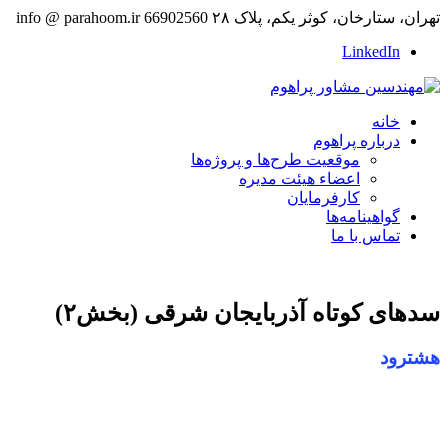
تهران، ستارخان، کوثر یکم، پلاک ۲۸
66902560
info @ parahoom.ir
LinkedIn
خانه
درباره پراهوم
موقعیت طرح‌ها و پروژه‌ها
اعضاء هیئت مدیره
کارفرمایان
گواهینامه‌ها
تماس با ما
سدهای کوتاه آذربایجان شرقی (بخش۲)
هشترود