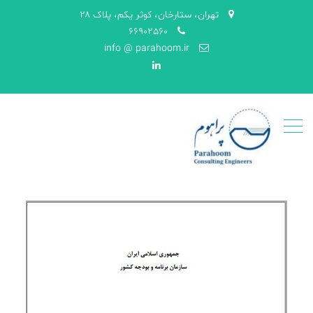
تهران، ستارخان، کوثر یکم، پلاک ۲۸
66902560
info @ parahoom.ir
LinkedIn